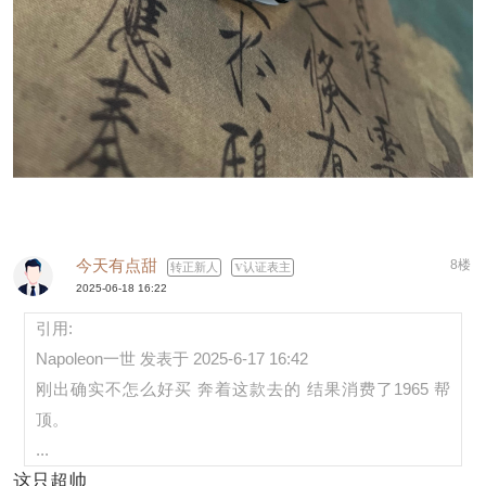
今天有点甜
8楼
转正新人
认证表主
2025-06-18 16:22
引用:
Napoleon一世 发表于 2025-6-17 16:42
刚出确实不怎么好买 奔着这款去的 结果消费了1965 帮
顶。
...
这只超帅