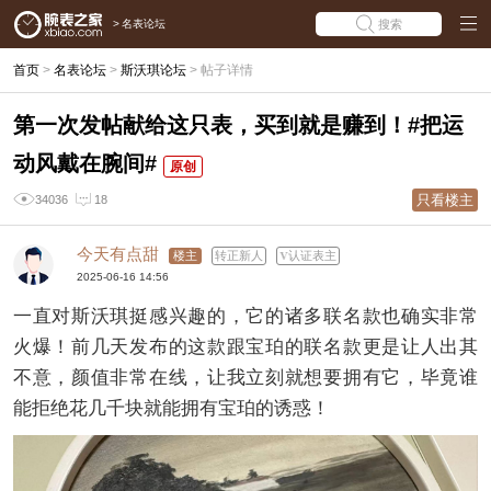
>
名表论坛
搜索
首页
>
名表论坛
>
斯沃琪论坛
>
帖子详情
第一次发帖献给这只表，买到就是赚到！#把运
动风戴在腕间#
原创
只看楼主
34036
18
今天有点甜
楼主
转正新人
认证表主
2025-06-16 14:56
一直对斯沃琪挺感兴趣的，它的诸多联名款也确实非常
火爆！前几天发布的这款跟宝珀的联名款更是让人出其
不意，颜值非常在线，让我立刻就想要拥有它，毕竟谁
能拒绝花几千块就能拥有宝珀的诱惑！