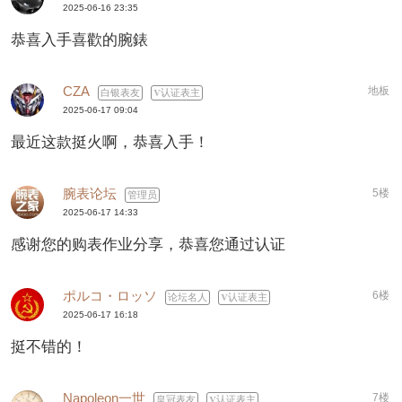
2025-06-16 23:35
恭喜入手喜歡的腕錶
CZA
地板
白银表友
认证表主
2025-06-17 09:04
最近这款挺火啊，恭喜入手！
腕表论坛
5楼
管理员
2025-06-17 14:33
感谢您的购表作业分享，恭喜您通过认证
ポルコ・ロッソ
6楼
论坛名人
认证表主
2025-06-17 16:18
挺不错的！
Napoleon一世
7楼
皇冠表友
认证表主