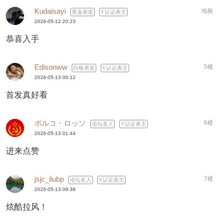
Kudaisayi
地板
黄金表友
认证表主
2026-05-12 20:23
恭喜入手
Edisonww
5楼
白银表友
认证表主
2026-05-13 00:12
首发真好看
ポルコ・ロッソ
6楼
论坛名人
认证表主
2026-05-13 01:44
进来点赞
jsjc_liubp
7楼
论坛名人
认证表主
2026-05-13 09:38
炫酷拉风！