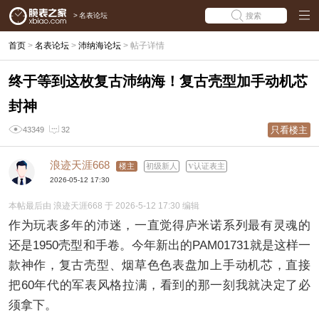
>
名表论坛
搜索
首页
>
名表论坛
>
沛纳海论坛
>
帖子详情
终于等到这枚复古沛纳海！复古壳型加手动机芯
封神
只看楼主
43349
32
浪迹天涯668
楼主
初级新人
认证表主
2026-05-12 17:30
本帖最后由 浪迹天涯668 于 2026-5-12 17:30 编辑
作为玩表多年的沛迷，一直觉得庐米诺系列最有灵魂的
还是1950壳型和手卷。今年新出的PAM01731就是这样一
款神作，复古壳型、烟草色色表盘加上手动机芯，直接
把60年代的军表风格拉满，看到的那一刻我就决定了必
须拿下。