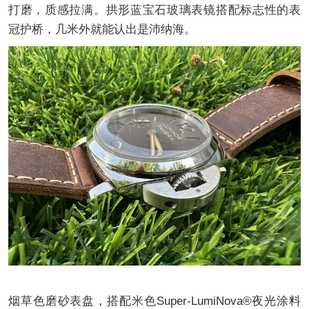
打磨，质感拉满。拱形蓝宝石玻璃表镜搭配标志性的表
冠护桥，几米外就能认出是沛纳海。
烟草色磨砂表盘，搭配米色Super-LumiNova®夜光涂料