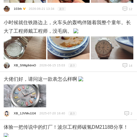
103th
2026-06-21 13:34
波尔
12
小时候就住铁路边上，火车头的轰鸣伴随着我整个童年。长
大了工程师戴工程师，没毛病。
XB_SIWg9dmO
2026-06-15 15:03
波尔
14
大佬们好，请问这一款表怎么样啊
XB_1JVMnJJJ4
2025-07-20 16:40
波尔
2
体验一把传说中的灯厂！波尔工程师碳氢DM2118B分享！