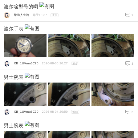
波尔啥型号的啊
旅途人生路
昨天18:37
波尔
2
波尔手表
XB_1UVmw6C70
2026-08-05 20:27
波尔
3
男士腕表
XB_1UVmw6C70
2026-08-04 20:59
波尔
6
男士腕表