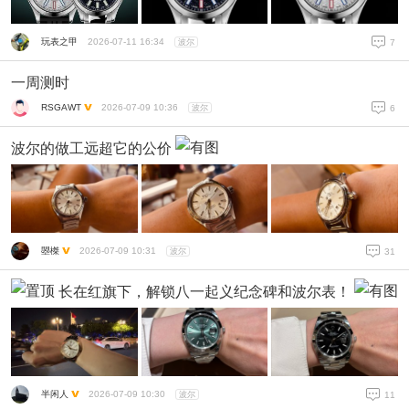
玩表之甲
2026-07-11 16:34
波尔
7
一周测时
RSGAWT
2026-07-09 10:36
波尔
6
波尔的做工远超它的公价
曌榤
2026-07-09 10:31
波尔
31
长在红旗下，解锁八一起义纪念碑和波尔表！
半闲人
2026-07-09 10:30
波尔
11