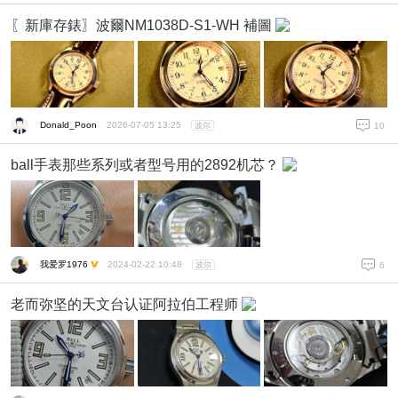
〖新庫存錶〗波爾NM1038D-S1-WH 補圖
Donald_Poon
2026-07-05 13:25
波尔
10
ball手表那些系列或者型号用的2892机芯？
我爱罗1976
2024-02-22 10:48
波尔
6
老而弥坚的天文台认证阿拉伯工程师