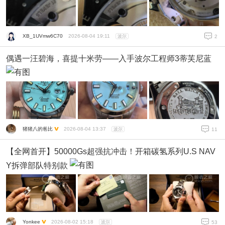
XB_1UVmw6C70
2026-08-04 19:11
波尔
2
偶遇一汪碧海，喜提十米劳——入手波尔工程师3蒂芙尼蓝
猪猪八的爸比
2026-08-04 13:37
波尔
11
【全网首开】50000Gs超强抗冲击！开箱碳氢系列U.S NAV
Y拆弹部队特别款
Yonkee
2026-08-02 15:18
波尔
53