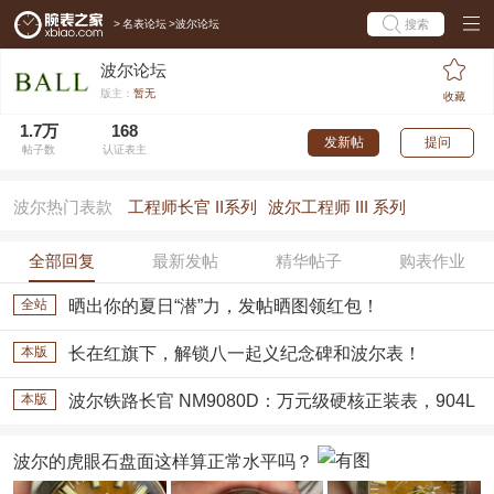
>
名表论坛
>
波尔论坛
搜索
波尔论坛
版主：
暂无
收藏
1.7万
168
发新帖
提问
帖子数
认证表主
波尔热门表款
工程师长官 II系列
波尔工程师 III 系列
全部回复
最新发帖
精华帖子
购表作业
全站
晒出你的夏日“潜”力，发帖晒图领红包！
本版
长在红旗下，解锁八一起义纪念碑和波尔表！
本版
波尔铁路长官 NM9080D：万元级硬核正装表，904L
钢与氚气夜光加持
波尔的虎眼石盘面这样算正常水平吗？