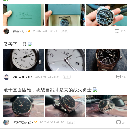
御品丶苏S
2020-09-07 20:41
波尔
119
又买了二只
XB_ERIFS5Pt
2026-05-02 15:34
波尔
14
敢于直面困难，挑战自我才是真的战火勇士
এ᭄༊柠萌ღꦿ࿐
2023-12-22 09:18
波尔
34