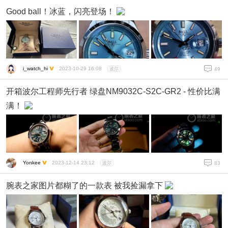
Good ball！冰蓝，闪亮登场！
i_watch_hi
2023-10-29 16:08
波尔
49
开箱波尔工程师先行者 绿盘NM9032C-S2C-GR2 - 性价比满
满！
Yonkee
2023-12-14 23:12
波尔
83
腕表之家图片都糊了的一款表 被我捡漏拿下