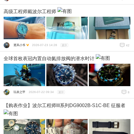
高级工程师戴波尔工程师
逐风小爷
2026-07-23 14:28
波尔
42
全球首枚表冠内置自动氦排放阀的潜水时计
玩表之甲
2026-07-22 09:34
波尔
8
【购表作业】波尔工程师III系列DG9002B-S1C-BE 征服者