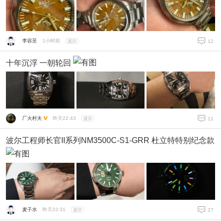
李容至
1小时前
波尔
12
十年沉浮 一朝轮回
厂火村夫
昨天22:43
波尔
11
波尔工程师长官II系列NM3500C-S1-GRR 杜立特特别纪念款
麦子水
昨天22:31
波尔
27