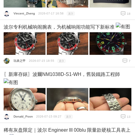
Vincent_Zheng
2026-07-17 16:58
波尔
18
波尔专利机械响闹腕表，为机械响闹功能写下新标准
玩表之甲
2026-07-15 18:55
波尔
7
〖新庫存錶〗波爾NM1038D-S1-WH，舊裝鐵路工程師
Donald_Poon
2026-07-15 09:27
波尔
13
稀有灰盘限定｜波尔 Engineer III 00blu 限量款硬核工具表上