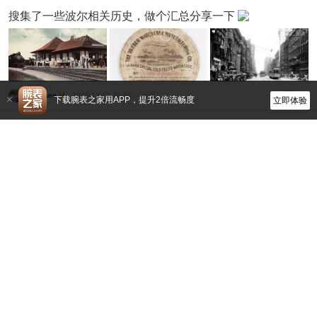
搜集了一些波尔相关历史，做个汇总分享一下
Yonkee
2023-12-10 21:44
波尔
20
下载腕表之家用APP，提升2倍流畅度
立即体验
【微距分享】开箱波尔极速勇士救援码表冰蓝盘 - 限量1000
大陆配有50只
Yonkee
2024-02-22 17:37
波尔
47
波尔表测走时
RSGAWT
2026-06-05 13:57
波尔
9
入手波尔工程师1917限量版