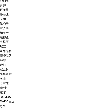
沛纳海
萧邦
百年灵
香奈儿
芝柏
昆仑表
宝齐莱
柏莱士
法穆兰
宝格丽
瑞宝
豪华品牌
豪华品牌
浪琴
帝舵
冠蓝狮
泰格豪雅
名士
万宝龙
豪利时
波尔
NOMOS
RADO雷达
尊皇