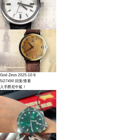
God·Zeus
2025-10-9
5/
27490
回复/查看
入手爵尼牛鲨！