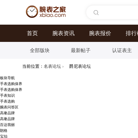
首页
腕表资讯
腕表报价
排行
全部版块
最新帖子
认证表主
当前位置：
名表论坛
›
爵尼表论坛
板块导航
手表选购保养
手表选购保养
手表知识
手表选购
腕表问答区
高奢品牌
高奢品牌
百达翡丽
朗格
宝珀