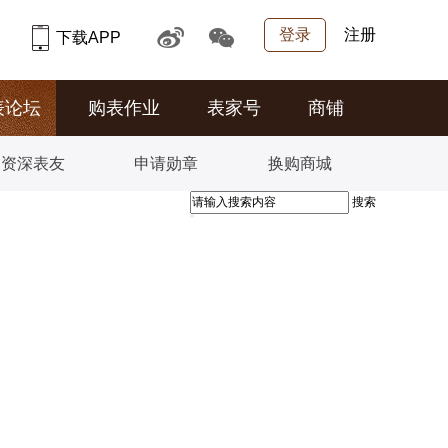
登录
注册
下载APP
表论坛
购表作业
表家号
商铺
资深表友
申请勋章
换购商城
搜索