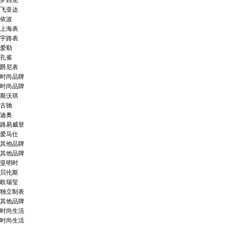
罗西尼
飞亚达
依波
上海表
宇路表
爱勒
孔雀
爵尼表
时尚品牌
时尚品牌
斯沃琪
古驰
迪奥
路易威登
爱马仕
其他品牌
其他品牌
亚明时
贝伦斯
欧瑞玺
独立制表
其他品牌
时尚生活
时尚生活