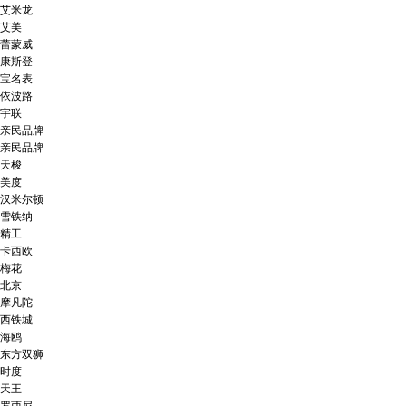
艾米龙
艾美
蕾蒙威
康斯登
宝名表
依波路
宇联
亲民品牌
亲民品牌
天梭
美度
汉米尔顿
雪铁纳
精工
卡西欧
梅花
北京
摩凡陀
西铁城
海鸥
东方双狮
时度
天王