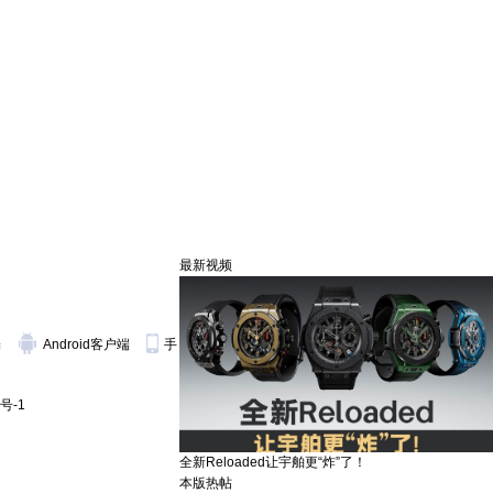
最新视频
端
Android客户端
手
号-1
全新Reloaded让宇舶更“炸”了！
本版热帖