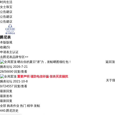
时尚生活
女士珠宝
公告建议
公告建议
公告建议
爵尼表
本版版规
收藏(
5
)
申请表主认证
去爵尼表品牌专区>>
晒出你的夏日“潜”力，发帖晒图领红包！
返回顶
腕表论坛
2026-7-21
28/
56690
回复/查看
重要声明 谨防电信诈骗 假表买卖骚扰
关于
腕表论坛
2021-10-8
0/
724557
回复/查看
最新回复
最新发布
最新回复
全部
购表作业
热门
精华
发帖
440.爵尼历史