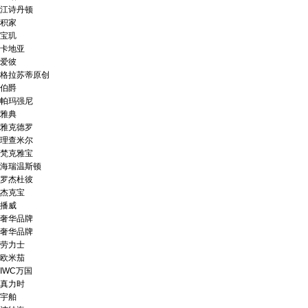
江诗丹顿
积家
宝玑
卡地亚
爱彼
格拉苏蒂原创
伯爵
帕玛强尼
雅典
雅克德罗
理查米尔
梵克雅宝
海瑞温斯顿
罗杰杜彼
杰克宝
播威
奢华品牌
奢华品牌
劳力士
欧米茄
IWC万国
真力时
宇舶