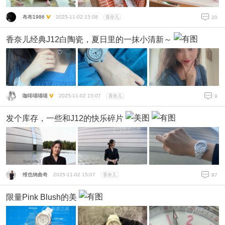
布布1986
2025-11-02 15:08
香奈儿
20
香奈儿经典J12白陶瓷，夏日里的一抹小清新～
咖啡喵喵喵
2025-11-02 15:07
香奈儿
9
发个库存，一些和J12的快乐碎片
维也纳曲奇
2025-11-02 15:07
香奈儿
97
限量Pink Blush的美