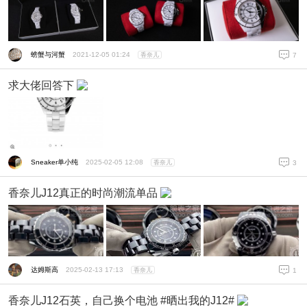
螃蟹与河蟹
2021-12-05 01:24
香奈儿
7
求大佬回答下
Sneaker单小纯
2025-02-05 12:08
香奈儿
3
香奈儿J12真正的时尚潮流单品
达姆斯高
2025-02-13 17:13
香奈儿
1
香奈儿J12石英，自己换个电池 #晒出我的J12#