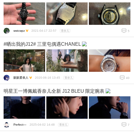
wstcwpz
2021-04-17 22:57
香奈儿
5
#晒出我的J12# 三里屯偶遇CHANEL
默默爱表人
2020-06-16 13:45
香奈儿
40
明星王一博佩戴香奈儿全新 J12 BLEU 限定腕表
Perfect—
2025-04-02 14:48
香奈儿
7