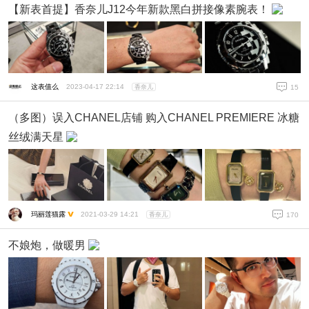
【新表首提】香奈儿J12今年新款黑白拼接像素腕表！
这表值么
2023-04-17 22:14
香奈儿
15
（多图）误入CHANEL店铺 购入CHANEL PREMIERE 冰糖
丝绒满天星
玛丽莲猫露
2021-03-29 14:21
香奈儿
170
不娘炮，做暖男