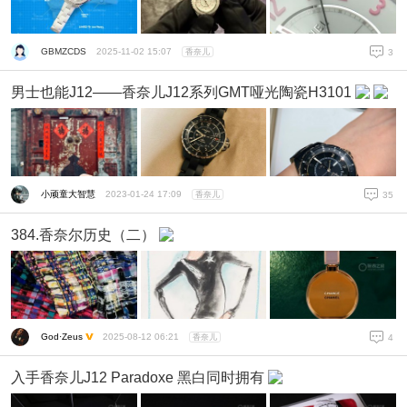
GBMZCDS
2025-11-02 15:07
香奈儿
3
男士也能J12——香奈儿J12系列GMT哑光陶瓷H3101
小顽童大智慧
2023-01-24 17:09
香奈儿
35
384.香奈尔历史（二）
God·Zeus
2025-08-12 06:21
香奈儿
4
入手香奈儿J12 Paradoxe 黑白同时拥有