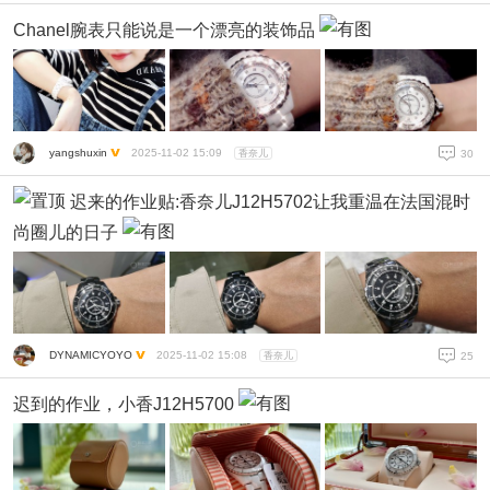
Chanel腕表只能说是一个漂亮的装饰品
yangshuxin
2025-11-02 15:09
香奈儿
30
迟来的作业贴:香奈儿J12H5702让我重温在法国混时
尚圈儿的日子
DYNAMICYOYO
2025-11-02 15:08
香奈儿
25
迟到的作业，小香J12H5700