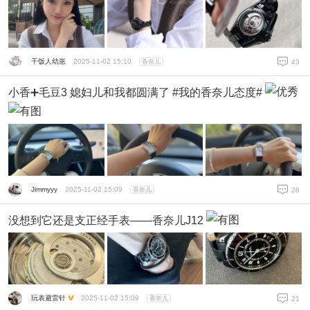
干饭人幼崽
2025-11-02 15:10
香奈儿
43
小香➕毛豆3 媳妇儿和我都圆满了 #我的香奈儿态度#
Jimmyyy
2025-11-02 15:09
香奈儿
28
没想到它还是支正经手表——香奈儿J12
玩表避雷针
2025-11-02 15:09
香奈儿
21