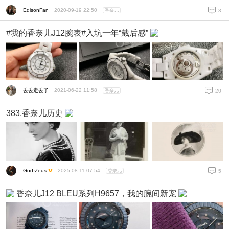
EdisonFan
2020-09-19 22:50
香奈儿
3
#我的香奈儿J12腕表#入坑一年“戴后感”
丢丢走丢了
2021-06-22 11:58
香奈儿
20
383.香奈儿历史
God·Zeus
2025-08-11 07:54
香奈儿
5
香奈儿J12 BLEU系列H9657，我的腕间新宠