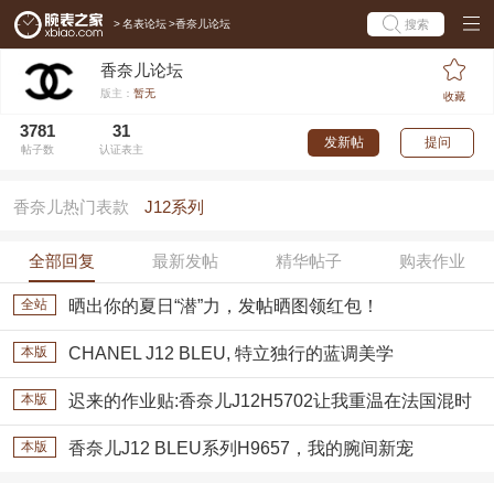
>
名表论坛
>
香奈儿论坛
搜索
香奈儿论坛
版主：
暂无
收藏
3781
31
发新帖
提问
帖子数
认证表主
香奈儿热门表款
J12系列
全部回复
最新发帖
精华帖子
购表作业
全站
晒出你的夏日“潜”力，发帖晒图领红包！
本版
CHANEL J12 BLEU, 特立独行的蓝调美学
本版
迟来的作业贴:香奈儿J12H5702让我重温在法国混时
尚圈儿的日子
本版
香奈儿J12 BLEU系列H9657，我的腕间新宠