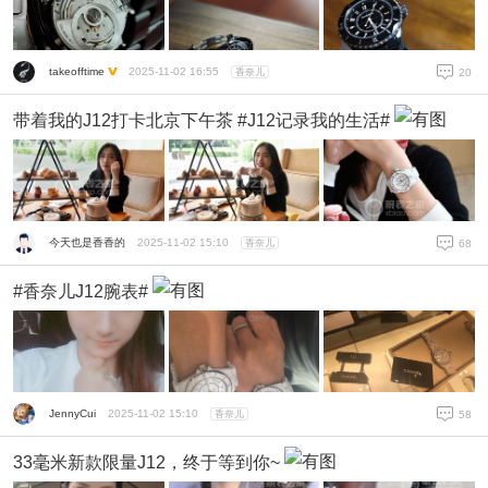
takeofftime
2025-11-02 16:55
香奈儿
20
带着我的J12打卡北京下午茶 #J12记录我的生活#
今天也是香香的
2025-11-02 15:10
香奈儿
68
#香奈儿J12腕表#
JennyCui
2025-11-02 15:10
香奈儿
58
33毫米新款限量J12，终于等到你~