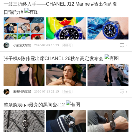
一波三折终入手——CHANEL J12 Marine #晒出你的夏
日“潜”力#
小顽童大智慧
2026-07-29 15:33
香奈儿
4
张子枫&陈伟霆出席CHANEL 26秋冬高定发布会
腕表时尚笔记
2026-07-13 21:15
香奈儿
6
整条腕表gai最亮的黑陶瓷J12