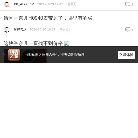
XB_AT2X8l1Z
2021-01-23 12:42
香奈儿
2
请问香奈儿H0940表带坏了，哪里有的买
坏脾气乄
2024-06-16 16:28
香奈儿
6
这块香奈儿一直找不到价格
下载腕表之家用APP，提升2倍流畅度
立即体验
冷水男
2024-06-22 18:59
香奈儿
0
H0940表带坏了
坏脾气乄
2024-05-24 17:31
香奈儿
0